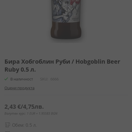
Преминете
към
Бира Хобгоблин Руби / Hobgoblin Beer
началото
Ruby 0.5 л.
на
галерия
В наличност
SKU
6666
със
Оцени продукта
снимки
2,43 €
/
4,75лв.
Валутен курс: 1 EUR = 1.95583 BGN
Обем: 0.5 л.