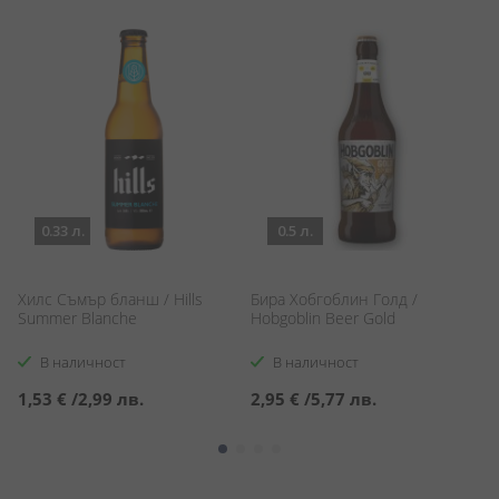
0.33 л.
0.5 л.
Хилс Съмър бланш / Hills
Бира Хобгоблин Голд /
Хи
Summer Blanche
Hobgoblin Beer Gold
Pi
В наличност
В наличност
1,53 €
/
2,99 лв.
2,95 €
/
5,77 лв.
1