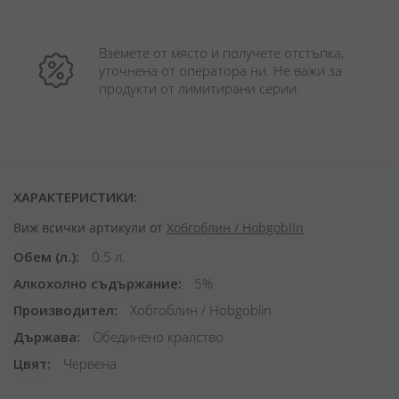
Вземете от място и получете отстъпка, 
уточнена от оператора ни. Не важи за 
продукти от лимитирани серии.
ХАРАКТЕРИСТИКИ:
Виж всички артикули от
Хобгоблин / Hobgoblin
Обем (л.)
0.5 л.
Алкохолно съдържание
5%
Производител
Хобгоблин / Hobgoblin
Държава
Обединено кралство
Цвят
Червена