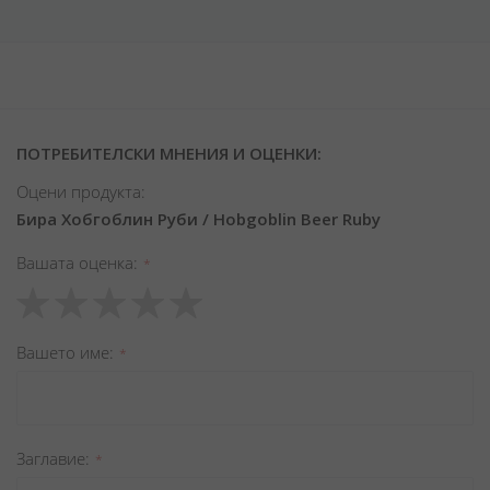
ПОТРЕБИТЕЛСКИ МНЕНИЯ И ОЦЕНКИ:
Оцени продукта:
Бира Хобгоблин Руби / Hobgoblin Beer Ruby
Вашата оценка
1
2
3
4
5
star
stars
stars
stars
stars
Вашето име
Заглавиe