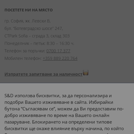
ПОСЕТЕТЕ НИ НА МЯСТО
гр. София, жк. Левски В,
бул. “Ботевградско шосе” 247,
CTPark Sofia – сграда 3, склад 303
Понеделник – петък: 8:30 – 16:30 ч.
Телефон за поръчки:
0700 17 377
Мобилен телефон:
+359 889 220 764
Изпратете запитване за наличност
Начини на плащане:
S&D използва бисквитки, за да персонализира и
подобри Вашето изживяване в сайта. Избирайки
бутона “Съгласявам се”, можем да Ви предоставим по-
добро изживяване по време на Вашето онлайн
пазаруване. Блокирането на определени типове
Доставка до адрес с:
бисквитки ще окаже влияние върху начина, по който