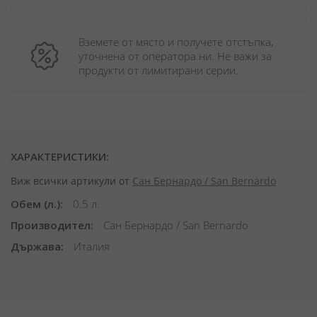
Вземете от място и получете отстъпка, 
уточнена от оператора ни. Не важи за 
продукти от лимитирани серии.
ХАРАКТЕРИСТИКИ:
Виж всички артикули от
Сан Бернардо / San Bernardo
Обем (л.)
0.5 л.
Производител
Сан Бернардо / San Bernardo
Държава
Италия