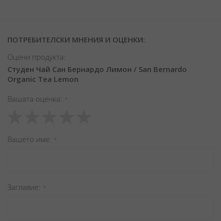
ПОТРЕБИТЕЛСКИ МНЕНИЯ И ОЦЕНКИ:
Оцени продукта:
Студен Чай Сан Бернардо Лимон / San Bernardo
Organic Tea Lemon
Вашата оценка
1
2
3
4
5
star
stars
stars
stars
stars
Вашето име
Заглавиe