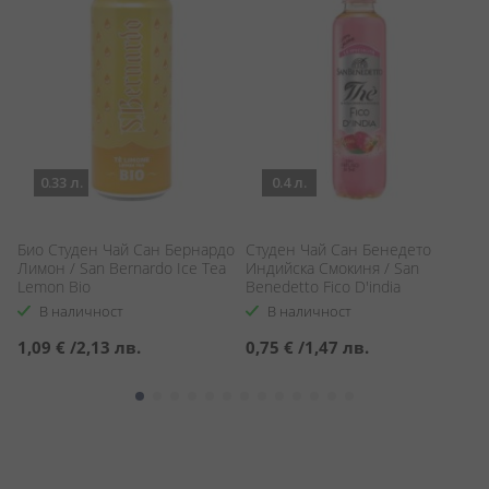
0.33 л.
0.4 л.
Био Студен Чай Сан Бернардо
Студен Чай Сан Бенедето
Б
Лимон / San Bernardo Ice Tea
Индийска Смокиня / San
Пр
Lemon Bio
Benedetto Fico D'india
Te
В наличност
В наличност
1,09 €
/
2,13 лв.
0,75 €
/
1,47 лв.
1