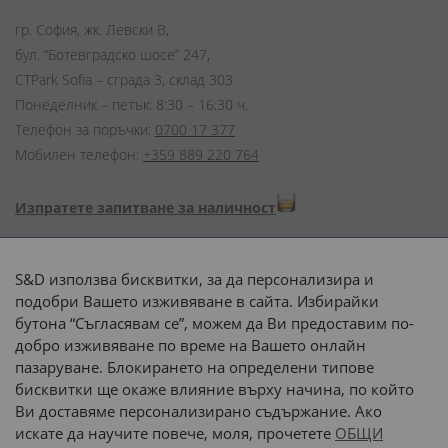
гр. София, жк. Левски В,
бул. “Ботевградско шосе” 247,
CTPark Sofia – сграда 3, склад 303
Понеделник – петък: 8:30 – 16:30 ч.
Телефон за поръчки:
0700 17 377
Мобилен телефон:
+359 889 220 764
Изпратете запитване за наличност
Начини на плащане:
S&D използва бисквитки, за да персонализира и
подобри Вашето изживяване в сайта. Избирайки
бутона “Съгласявам се”, можем да Ви предоставим по-
добро изживяване по време на Вашето онлайн
пазаруване. Блокирането на определени типове
Доставка до адрес с:
бисквитки ще окаже влияние върху начина, по който
Ви доставяме персонализирано съдържание. Ако
 или 
наш транспорт
искате да научите повече, моля, прочетете
ОБЩИ