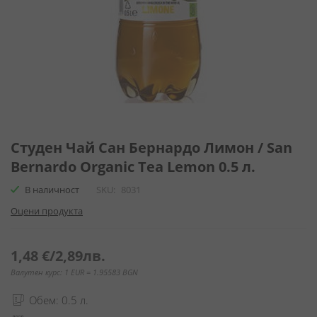
Преминете
към
Студен Чай Сан Бернардо Лимон / San
началото
Bernardo Organic Tea Lemon 0.5 л.
на
галерия
В наличност
SKU
8031
със
Оцени продукта
снимки
1,48 €
/
2,89лв.
Валутен курс: 1 EUR = 1.95583 BGN
Обем: 0.5 л.