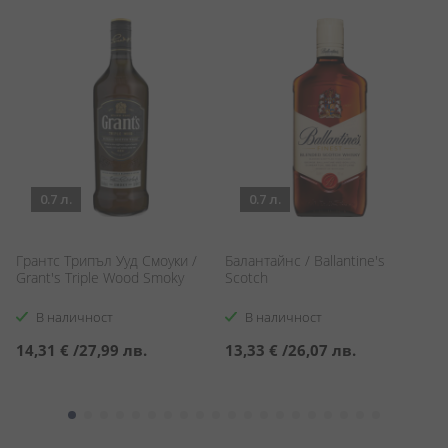
0.7 л.
0.7 л.
Р
Грантс Трипъл Ууд Смоуки /
Балантайнс / Ballantine's
21
Grant's Triple Wood Smoky
Scotch
Q
В наличност
В наличност
С
2
14,31 €
/
27,99 лв.
13,33 €
/
26,07 лв.
ц
2