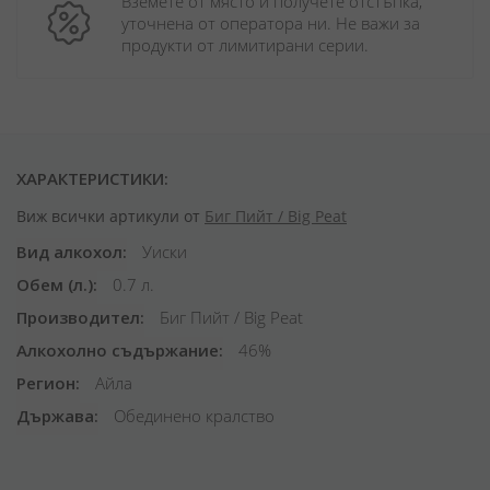
Вземете от място и получете отстъпка, 
уточнена от оператора ни. Не важи за 
продукти от лимитирани серии.
ХАРАКТЕРИСТИКИ:
Виж всички артикули от
Биг Пийт / Big Peat
Вид алкохол
Уиски
Обем (л.)
0.7 л.
Производител
Биг Пийт / Big Peat
Алкохолно съдържание
46%
Регион
Айла
Държава
Обединено кралство