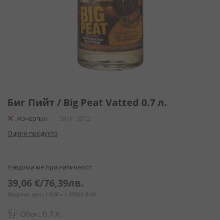
Преминете
към
Биг Пийт / Big Peat Vatted 0.7 л.
началото
Изчерпан
SKU
3972
на
галерия
Оцени продукта
със
снимки
Уведоми ме при наличност
39,06 €
/
76,39лв.
Валутен курс: 1 EUR = 1.95583 BGN
Обем: 0.7 л.