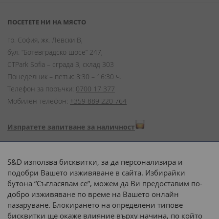
ПОСЕТЕТЕ НИ НА МЯСТО
гр. София, жк. Левски В,
бул. “Ботевградско шосе” 247,
CTPark Sofia – сграда 3, склад 303
Понеделник – петък: 8:30 – 16:30 ч.
Телефон за поръчки:
0700 17 377
Мобилен телефон:
+359 889 220 764
Изпратете запитване за наличност
Начини на плащане:
S&D използва бисквитки, за да персонализира и
подобри Вашето изживяване в сайта. Избирайки
бутона “Съгласявам се”, можем да Ви предоставим по-
добро изживяване по време на Вашето онлайн
пазаруване. Блокирането на определени типове
Доставка до адрес с:
бисквитки ще окаже влияние върху начина, по който