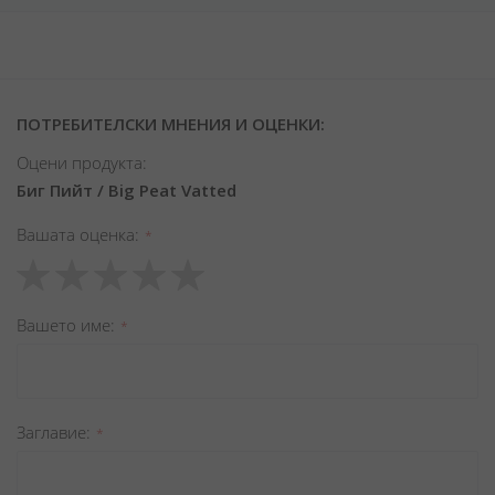
ПОТРЕБИТЕЛСКИ МНЕНИЯ И ОЦЕНКИ:
Оцени продукта:
Биг Пийт / Big Peat Vatted
Вашата оценка
1
2
3
4
5
star
stars
stars
stars
stars
Вашето име
Заглавиe