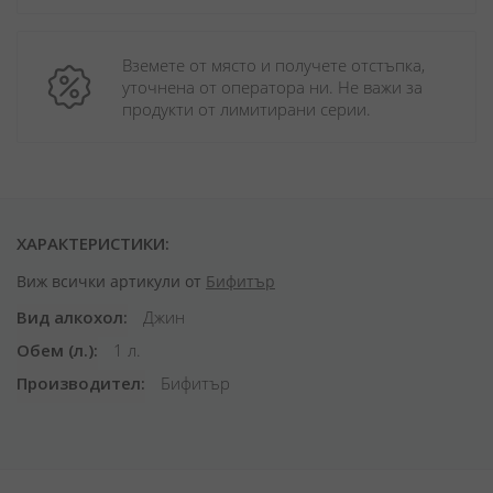
Вземете от място и получете отстъпка, 
уточнена от оператора ни. Не важи за 
продукти от лимитирани серии.
ХАРАКТЕРИСТИКИ:
Виж всички артикули от
Бифитър
Вид алкохол
Джин
Обем (л.)
1 л.
Производител
Бифитър