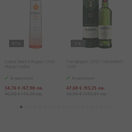
0.7 л.
1 л.
Сирок Манго Водка / Ciroc
Гленфидих 12YO / Glenfiddich
Г
Mango Vodka
12YO
Ек
O
В наличност
В наличност
Специална
Специална
С
34,76 €
/
67,98 лв.
47,68 €
/
93,25 лв.
7
цена
цена
ц
40,90 €
/
79,99 лв.
55,99 €
/
109,51 лв.
8