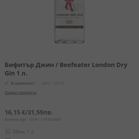
Преминете
към
Бифитър Джин / Beefeater London Dry
началото
Gin 1 л.
на
галерия
В наличност
SKU
10710
със
Оцени продукта
снимки
16,15 €
/
31,59лв.
Валутен курс: 1 EUR = 1.95583 BGN
Обем: 1 л.