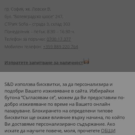
гр. София, жк. Левски В,
бул. “Ботевградско шосе” 247,
CTPark Sofia – сграда 3, склад 303
Понеделник – петък: 8:30 – 16:30 ч.
Телефон за поръчки:
0700 17 377
Мобилен телефон:
+359 889 220 764
Изпратете запитване за наличност
Начини на плащане:
S&D използва бисквитки, за да персонализира и
подобри Вашето изживяване в сайта. Избирайки
бутона “Съгласявам се”, можем да Ви предоставим по-
добро изживяване по време на Вашето онлайн
пазаруване. Блокирането на определени типове
Доставка до адрес с:
бисквитки ще окаже влияние върху начина, по който
Ви доставяме персонализирано съдържание. Ако
 или 
наш транспорт
искате да научите повече, моля, прочетете
ОБЩИ