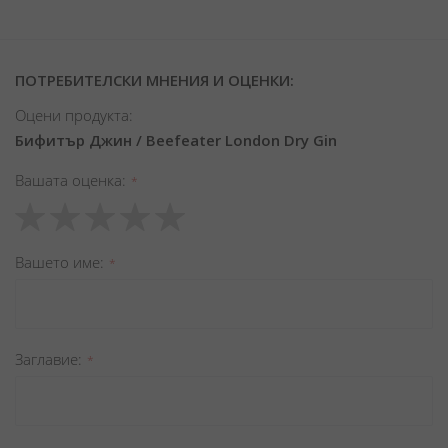
ПОТРЕБИТЕЛСКИ МНЕНИЯ И ОЦЕНКИ:
Оцени продукта:
Бифитър Джин / Beefeater London Dry Gin
Вашата оценка
1
2
3
4
5
star
stars
stars
stars
stars
Вашето име
Заглавиe