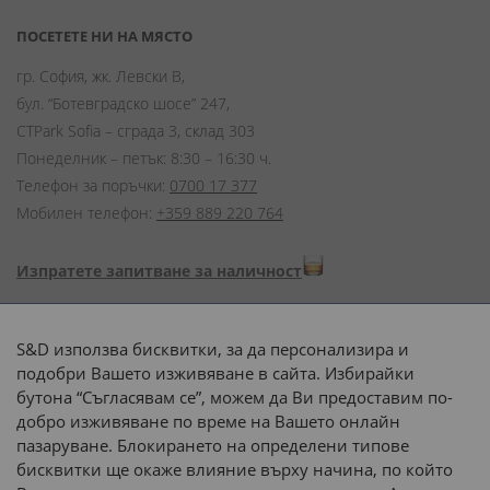
ПОСЕТЕТЕ НИ НА МЯСТО
гр. София, жк. Левски В,
бул. “Ботевградско шосе” 247,
CTPark Sofia – сграда 3, склад 303
Понеделник – петък: 8:30 – 16:30 ч.
Телефон за поръчки:
0700 17 377
Мобилен телефон:
+359 889 220 764
Изпратете запитване за наличност
Начини на плащане:
S&D използва бисквитки, за да персонализира и
подобри Вашето изживяване в сайта. Избирайки
бутона “Съгласявам се”, можем да Ви предоставим по-
добро изживяване по време на Вашето онлайн
пазаруване. Блокирането на определени типове
Доставка до адрес с:
бисквитки ще окаже влияние върху начина, по който