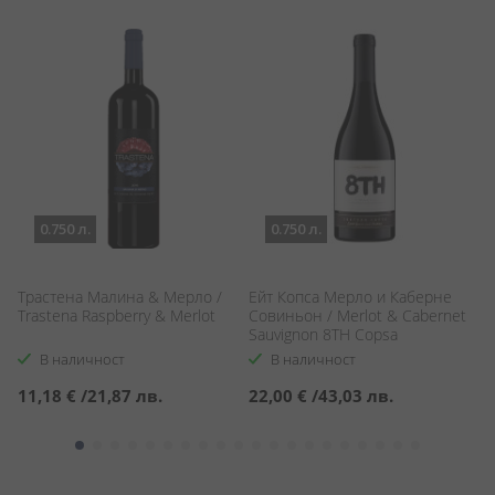
0.750 л.
0.750 л.
Трастена Малина & Мерло /
Ейт Копса Мерло и Каберне
С
Trastena Raspberry & Merlot
Совиньон / Merlot & Cabernet
Аз
Sauvignon 8TH Copsa
Az
В наличност
В наличност
11,18 €
/
21,87 лв.
22,00 €
/
43,03 лв.
6