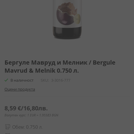
Преминете
към
Бергуле Мавруд и Мелник / Bergule
началото
Mavrud & Melnik 0.750 л.
на
галерия
В наличност
SKU
3-3016-777
със
Оцени продукта
снимки
8,59 €
/
16,80лв.
Валутен курс: 1 EUR = 1.95583 BGN
Обем: 0.750 л.