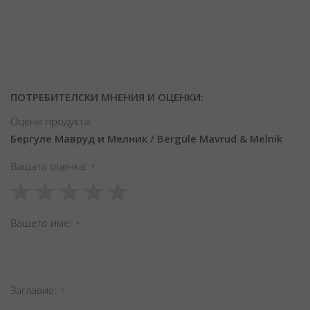
ПОТРЕБИТЕЛСКИ МНЕНИЯ И ОЦЕНКИ:
Оцени продукта:
Бергуле Мавруд и Мелник / Bergule Mavrud & Melnik
Вашата оценка
1
2
3
4
5
star
stars
stars
stars
stars
Вашето име
Заглавиe