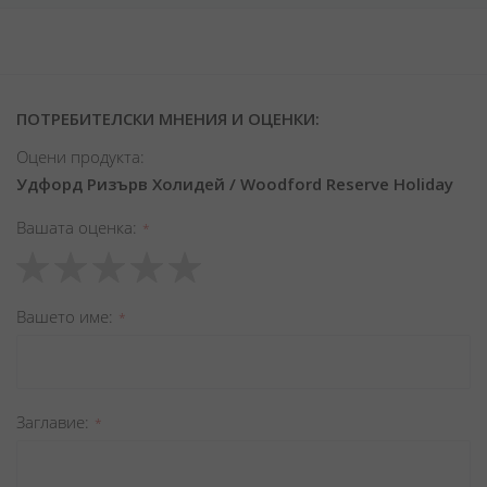
ПОТРЕБИТЕЛСКИ МНЕНИЯ И ОЦЕНКИ:
Оцени продукта:
Удфорд Ризърв Холидей / Woodford Reserve Holiday
Вашата оценка
1
2
3
4
5
star
stars
stars
stars
stars
Вашето име
Заглавиe