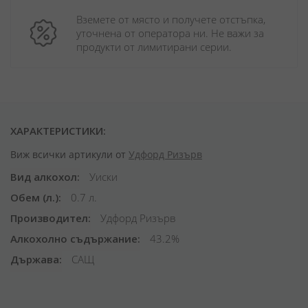
Вземете от място и получете отстъпка, 
уточнена от оператора ни. Не важи за 
продукти от лимитирани серии.
ХАРАКТЕРИСТИКИ:
Виж всички артикули от
Удфорд Ризърв
Вид алкохол
Уиски
Обем (л.)
0.7 л.
Производител
Удфорд Ризърв
Алкохолно съдържание
43.2%
Държава
САЩ