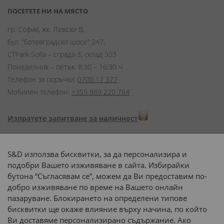
ПОСЕТЕТЕ НИ НА МЯСТО
гр. София, жк. Левски В,
бул. “Ботевградско шосе” 247,
CTPark Sofia – сграда 3, склад 303
Понеделник – петък: 8:30 – 16:30 ч.
Телефон за поръчки:
0700 17 377
Мобилен телефон:
+359 889 220 764
Изпратете запитване за наличност
Начини на плащане:
S&D използва бисквитки, за да персонализира и
подобри Вашето изживяване в сайта. Избирайки
бутона “Съгласявам се”, можем да Ви предоставим по-
добро изживяване по време на Вашето онлайн
пазаруване. Блокирането на определени типове
Доставка до адрес с:
бисквитки ще окаже влияние върху начина, по който
Ви доставяме персонализирано съдържание. Ако
 или 
наш транспорт