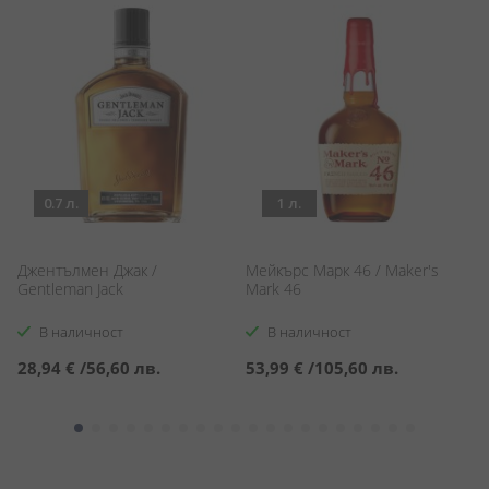
0.7 л.
1 л.
Джентълмен Джак /
Мейкърс Марк 46 / Maker's
Дж
Gentleman Jack
Mark 46
Da
В наличност
В наличност
28,94 €
/
56,60 лв.
53,99 €
/
105,60 лв.
2