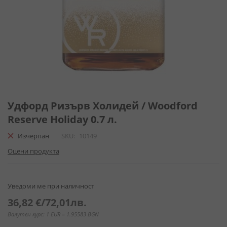
Преминете
към
Удфорд Ризърв Холидей / Woodford
началото
Reserve Holiday 0.7 л.
на
галерия
Изчерпан
SKU
10149
със
Оцени продукта
снимки
Уведоми ме при наличност
36,82 €
/
72,01лв.
Валутен курс: 1 EUR = 1.95583 BGN