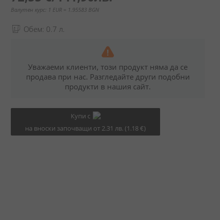
Валутен курс: 1 EUR = 1.95583 BGN
Обем: 0.7 л.
Уважаеми клиенти, този продукт няма да се
продава при нас. Разгледайте други подобни
продукти в нашия сайт.
Купи с
на вноски започващи от 2.31 лв. (1.18 €)