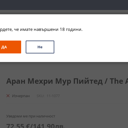
вка за цялата страна при поръчки на алкохол над 
79,99 € / 156
рдете, че имате навършени 18 години.
ЗА ПОДАРЪК
ПРОМО
СПЕЦИАЛНИ ПРЕДЛОЖЕНИЯ
МАРКИ
ДА
Не
Arran Machrie Moor Peated
Аран Мехри Мур Пийтед / The Ar
Изчерпан
SKU
11-1077
Уведоми ме при наличност
72,55 €
/
141,90лв.