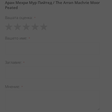
Аран Мехри Мур Пийтед / The Arran Machrie Moor
Peated
Вашата оценка
1
2
3
4
5
star
stars
stars
stars
stars
Вашето име
Заглавиe
Мнение