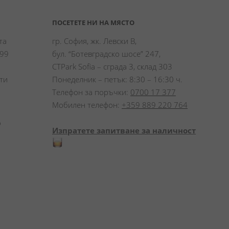
ПОСЕТЕТЕ НИ НА МЯСТО
а 
гр. София, жк. Левски В,
99 
бул. “Ботевградско шосе” 247,
CTPark Sofia – сграда 3, склад 303
и 
Понеделник – петък: 8:30 – 16:30 ч.
Телефон за поръчки:
0700 17 377
Мобилен телефон:
+359 889 220 764
 
Изпратете запитване за наличност