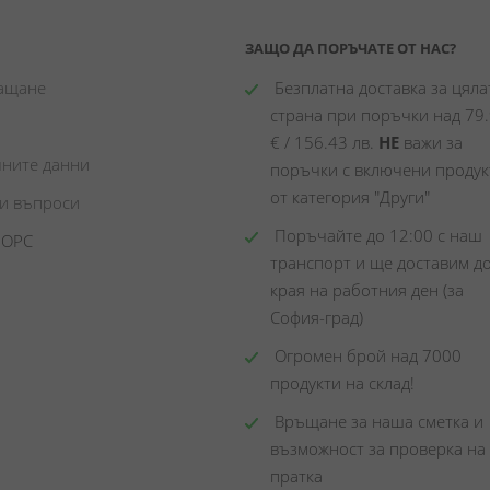
ЗАЩО ДА ПОРЪЧАТЕ ОТ НАС?
лащане
 Безплатна доставка за цялат
страна при поръчки над 79.
€ / 156.43 лв. 
НЕ
 важи за 
чните данни
поръчки с включени продукт
от категория "Други"
ни въпроси
 Поръчайте до 12:00 с наш 
 ОРС
транспорт и ще доставим до
края на работния ден (за 
София-град)
 Огромен брой над 7000 
продукти на склад! 
 Връщане за наша сметка и 
възможност за проверка на 
пратка