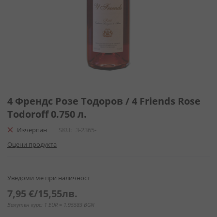
Преминете
към
4 Френдс Розе Тодоров / 4 Friends Rose
началото
Todoroff 0.750 л.
на
галерия
Изчерпан
SKU
3-2365-
със
Оцени продукта
снимки
Уведоми ме при наличност
7,95 €
/
15,55лв.
Валутен курс: 1 EUR = 1.95583 BGN