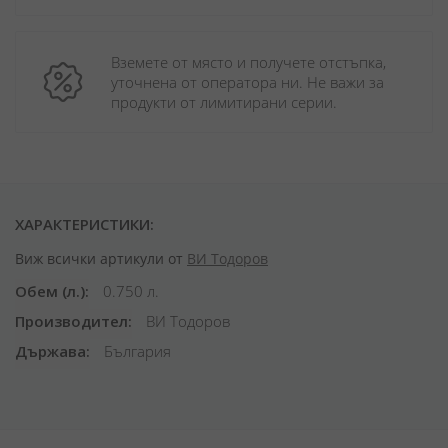
Вземете от място и получете отстъпка, 
уточнена от оператора ни. Не важи за 
продукти от лимитирани серии.
ХАРАКТЕРИСТИКИ:
Виж всички артикули от
ВИ Тодоров
Обем (л.)
0.750 л.
Производител
ВИ Тодоров
Държава
България