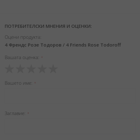
ПОТРЕБИТЕЛСКИ МНЕНИЯ И ОЦЕНКИ:
Оцени продукта:
4 Френдс Розе Тодоров / 4 Friends Rose Todoroff
Вашата оценка
1
2
3
4
5
star
stars
stars
stars
stars
Вашето име
Заглавиe