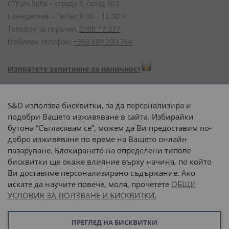
CTPark Sofia – сграда 3, склад 303
Понеделник – петък: 8:30 – 16:30 ч.
Телефон за поръчки:
0700 17 377
Мобилен телефон:
+359 889 220 764
Изпратете запитване за наличност
Начини на плащане:
S&D използва бисквитки, за да персонализира и
подобри Вашето изживяване в сайта. Избирайки
бутона “Съгласявам се”, можем да Ви предоставим по-
добро изживяване по време на Вашето онлайн
пазаруване. Блокирането на определени типове
Доставка до адрес с:
бисквитки ще окаже влияние върху начина, по който
Ви доставяме персонализирано съдържание. Ако
 или 
наш транспорт
искате да научите повече, моля, прочетете
ОБЩИ
УСЛОВИЯ ЗА ПОЛЗВАНЕ И БИСКВИТКИ.
Последвайте ни:
ПРЕГЛЕД НА БИСКВИТКИ